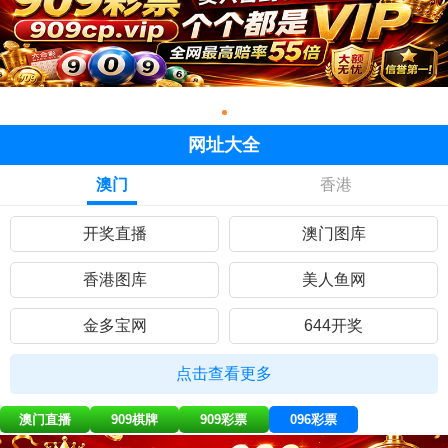
网址大全
澳门
香港
开奖直播
澳门图库
香港图库
美人鱼网
金多宝网
644开奖
黄大仙网
彩民网站
点击查看更多
九五至尊
曾道人网
澳门直播
909棋牌
909彩票
096彩票