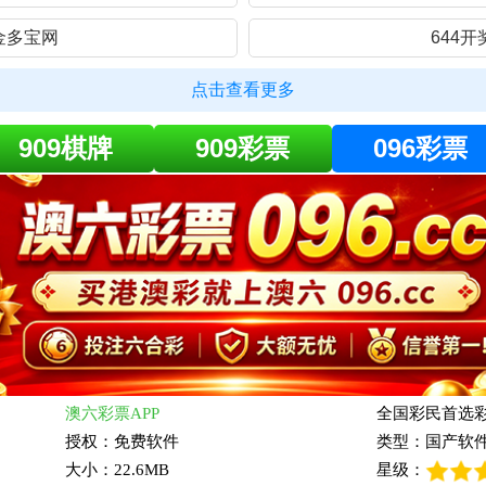
金多宝网
644开
黄大仙网
彩民网
点击查看更多
九五至尊
曾道人
909棋牌
909彩票
096彩票
摇钱树网
香港挂
铁盘神算
九龙心
青龙阁网
藏宝阁
惠泽社群
刘伯温
雷锋总站
凤凰天
澳六彩票APP
全国彩民首选
六合彩票
神算子
授权：免费软件
类型：国产软
大小：22.6MB
星级：