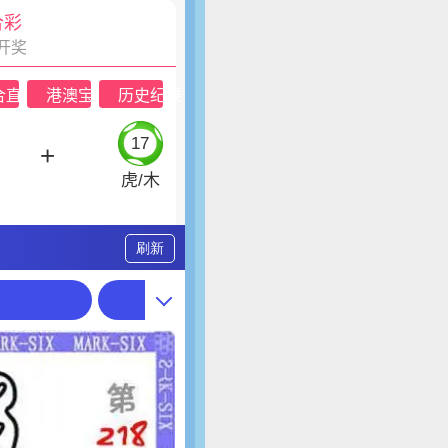
刷新
期
216期
215