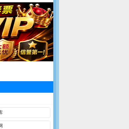
库
澳门图库
网
美人鱼网