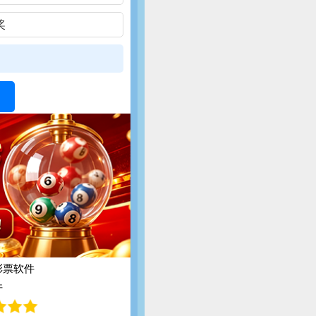
奖
644开奖
站
彩民网站
网
曾道人网
牌
香港挂牌
水
九龙心水
网
藏宝阁网
网
刘伯温网
机
凤凰天机
彩票软件
网
神算子网
件