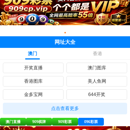
网址大全
澳门
香港
开奖直播
澳门图库
香港图库
美人鱼网
金多宝网
644开奖
黄大仙网
彩民网站
点击查看更多
九五至尊
曾道人网
澳门直播
909棋牌
909彩票
096彩票