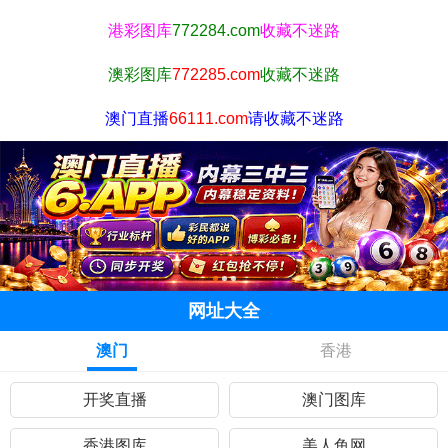
港彩图库
772284.com
收藏不迷路
澳彩图库
772285.com
收藏不迷路
澳门直播
66111.com
请收藏不迷路
网址大全
澳门
香港
开奖直播
澳门图库
香港图库
美人鱼网